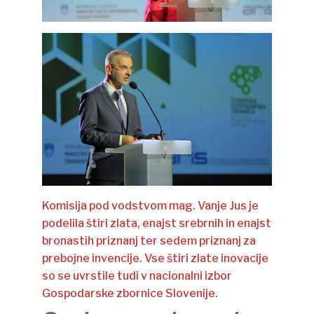
Komisija pod vodstvom mag. Vanje Jus je
podelila štiri zlata, enajst srebrnih in enajst
bronastih priznanj ter sedem priznanj za
prebojne invencije. Vse štiri zlate inovacije
so se uvrstile tudi v nacionalni izbor
Gospodarske zbornice Slovenije.