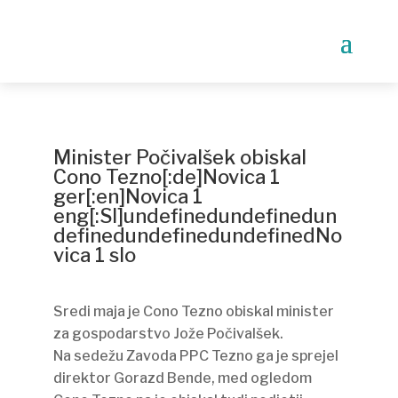
Minister Počivalšek obiskal
Cono Tezno[:de]Novica 1
ger[:en]Novica 1
eng[:Sl]undefinedundefinedun
definedundefinedundefinedNo
vica 1 slo
Sredi maja je Cono Tezno obiskal minister
za gospodarstvo Jože Počivalšek.
Na sedežu Zavoda PPC Tezno ga je sprejel
direktor Gorazd Bende, med ogledom