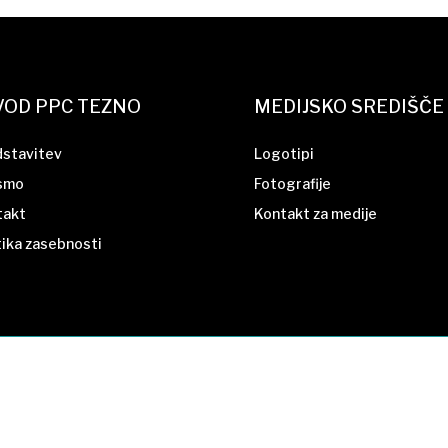
VOD PPC TEZNO
MEDIJSKO SREDIŠČE
dstavitev
Logotipi
 smo
Fotografije
takt
Kontakt za medije
tika zasebnosti