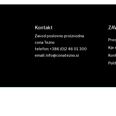
Kontakt
ZA
Zavod poslovno proizvodna
Pre
cona Tezno
Kje
telefon: +386 (0)2 46 01 300
email:
info@conatezno.si
Kon
Poli