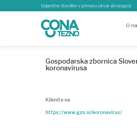
Urgentne številke v primeru okvar ali nezgod
O n
Gospodarska zbornica Sloveni
koronavirusa
Kliknite na
https://www.gzs.si/koronavirus/