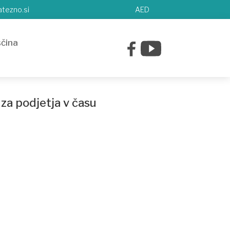
tezno.si
AED
za podjetja v času