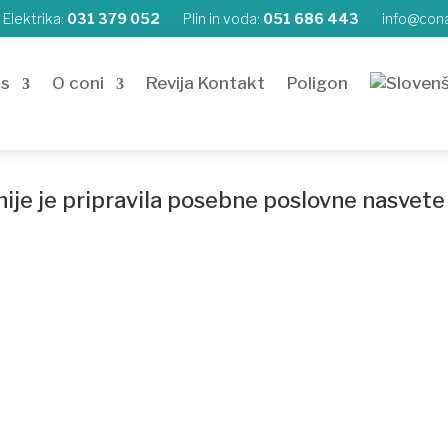
Elektrika:
031 379 052
Plin in voda:
051 686 443
info@cona
as
O coni
Revija Kontakt
Poligon
je je pripravila posebne poslovne nasvete 